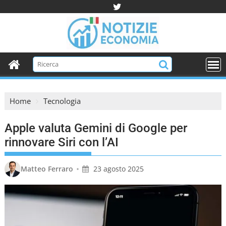
S
k
i
p
t
o
c
o
Home
Tecnologia
n
t
Apple valuta Gemini di Google per
e
n
rinnovare Siri con l’AI
t
•
Matteo Ferraro
23 agosto 2025