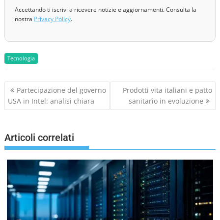
Accettando ti iscrivi a ricevere notizie e aggiornamenti. Consulta la
nostra
Privacy Policy
.
Tecnologia
N
Partecipazione del governo
Prodotti vita italiani e patto
a
USA in Intel: analisi chiara
sanitario in evoluzione
v
i
g
Articoli correlati
a
z
i
o
n
e
a
r