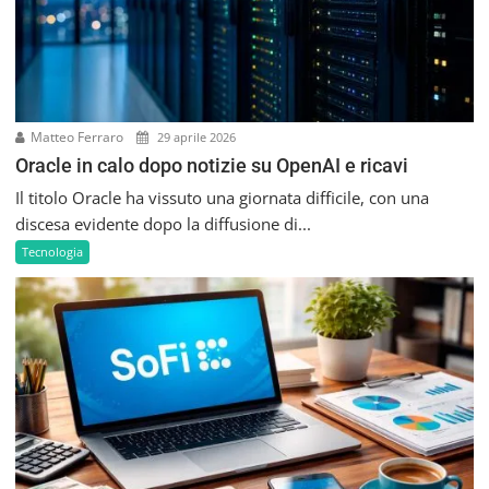
t
i
c
o
l
Matteo Ferraro
i
29 aprile 2026
Oracle in calo dopo notizie su OpenAI e ricavi
Il titolo Oracle ha vissuto una giornata difficile, con una
discesa evidente dopo la diffusione di...
Tecnologia