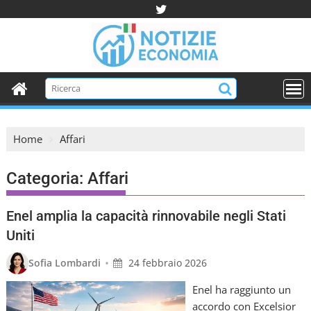
S
k
i
p
t
o
c
o
Home
Affari
n
t
e
Categoria:
Affari
n
t
Enel amplia la capacità rinnovabile negli Stati
Uniti
•
Sofia Lombardi
24 febbraio 2026
Enel ha raggiunto un
accordo con Excelsior