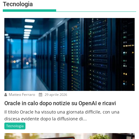
i
Tecnologia
g
a
z
i
o
n
e
a
r
t
i
c
o
Matteo Ferraro
l
29 aprile 2026
i
Oracle in calo dopo notizie su OpenAI e ricavi
Il titolo Oracle ha vissuto una giornata difficile, con una
discesa evidente dopo la diffusione di...
Tecnologia