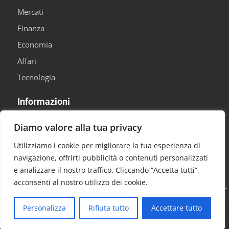
Mercati
Finanza
Economia
Affari
Tecnologia
Informazioni
Informativa sulla Privacy
Diamo valore alla tua privacy
Chi Siamo
Utilizziamo i cookie per migliorare la tua esperienza di
Contattaci
navigazione, offrirti pubblicità o contenuti personalizzati
e analizzare il nostro traffico. Cliccando “Accetta tutti”,
Termini e Condizioni
acconsenti al nostro utilizzo dei cookie.
© 2026 Notizie Economia. Tutti i diritti riservati.
Personalizza
Rifiuta tutto
Accettare tutto
Aa