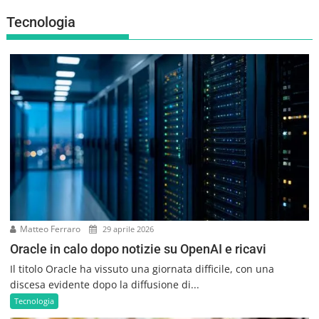
i
Tecnologia
g
a
z
i
o
n
e
a
r
t
i
c
o
Matteo Ferraro
l
29 aprile 2026
i
Oracle in calo dopo notizie su OpenAI e ricavi
Il titolo Oracle ha vissuto una giornata difficile, con una
discesa evidente dopo la diffusione di...
Tecnologia