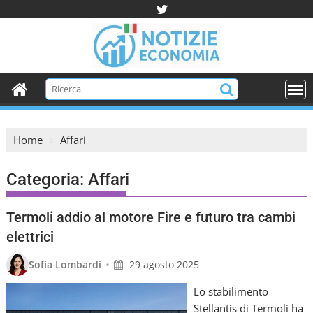
S
k
i
p
t
o
c
o
Home
Affari
n
t
e
Categoria:
Affari
n
t
Termoli addio al motore Fire e futuro tra cambi
elettrici
•
Sofia Lombardi
29 agosto 2025
Lo stabilimento
Stellantis di Termoli ha