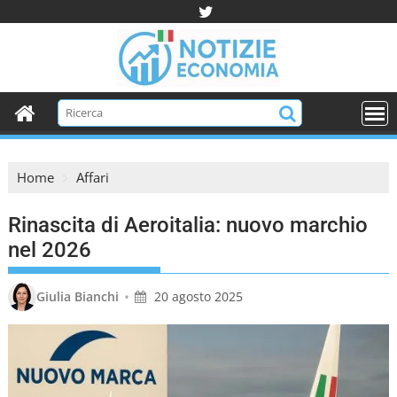
S
k
i
p
t
o
c
o
Home
Affari
n
t
Rinascita di Aeroitalia: nuovo marchio
e
n
nel 2026
t
•
Giulia Bianchi
20 agosto 2025