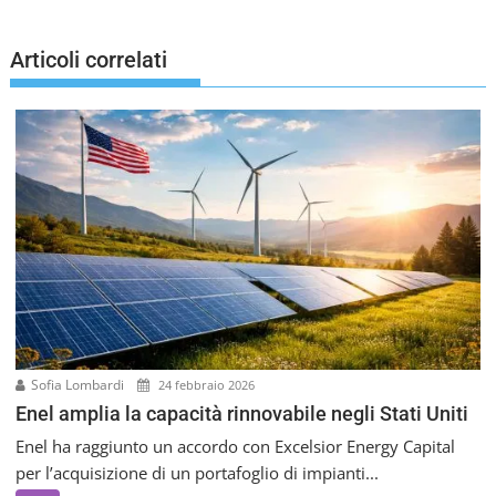
g
a
Articoli correlati
z
i
o
n
e
a
r
t
i
c
o
l
i
Sofia Lombardi
24 febbraio 2026
Enel amplia la capacità rinnovabile negli Stati Uniti
Enel ha raggiunto un accordo con Excelsior Energy Capital
per l’acquisizione di un portafoglio di impianti...