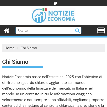
S
k
i
p
t
o
c
o
Home
Chi Siamo
n
t
e
Chi Siamo
n
t
Notizie Economia nasce nell’estate del 2025 con l’obiettivo di
offrire uno sguardo chiaro e aggiornato sul mondo
dell’economia, della finanza e dei mercati, in Italia e nel
mondo. In un contesto in cui le informazioni viaggiano
velocemente e non sempre sono affidabili, vogliamo proporre
contenuti che mettano al centro la chiarezza, la precisione e la