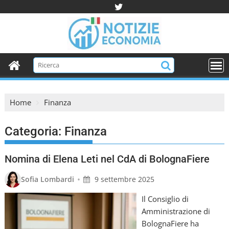
S
k
i
p
t
o
c
o
Home
Finanza
n
t
e
Categoria:
Finanza
n
t
Nomina di Elena Leti nel CdA di BolognaFiere
•
Sofia Lombardi
9 settembre 2025
Il Consiglio di
Amministrazione di
BolognaFiere ha