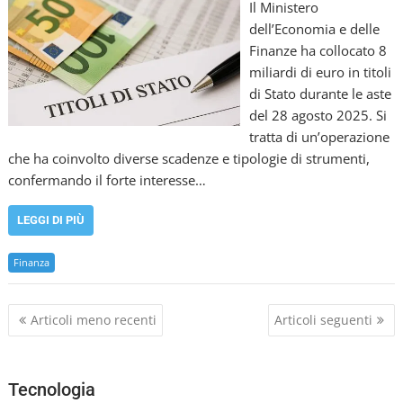
Il Ministero
dell’Economia e delle
Finanze ha collocato 8
miliardi di euro in titoli
di Stato durante le aste
del 28 agosto 2025. Si
tratta di un’operazione
che ha coinvolto diverse scadenze e tipologie di strumenti,
confermando il forte interesse…
LEGGI DI PIÙ
Finanza
N
Articoli meno recenti
Articoli seguenti
a
v
i
Tecnologia
g