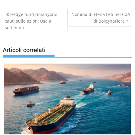
N
Hedge fund rimangono
Nomina di Elena Leti nel CdA
a
cauti sulle azioni Usa a
di BolognaFiere
v
settembre
i
g
a
Articoli correlati
z
i
o
n
e
a
r
t
i
c
o
l
i