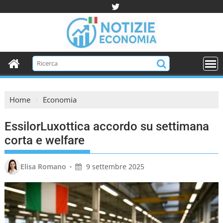
S
k
i
p
t
o
c
o
Home
Economia
n
t
EssilorLuxottica accordo su settimana
e
n
corta e welfare
t
•
Elisa Romano
9 settembre 2025