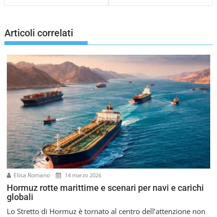
i
g
a
Articoli correlati
z
i
o
n
e
a
r
t
i
c
o
l
i
Elisa Romano
14 marzo 2026
Hormuz rotte marittime e scenari per navi e carichi
globali
Lo Stretto di Hormuz è tornato al centro dell’attenzione non