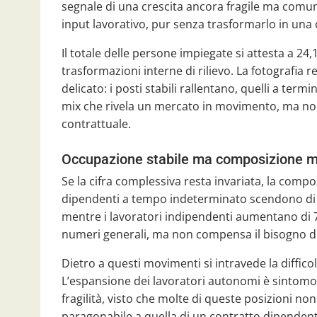
segnale di una crescita ancora fragile ma comu
input lavorativo, pur senza trasformarlo in una c
Il totale delle persone impiegate si attesta a 24
trasformazioni interne di rilievo. La fotografia re
delicato: i posti stabili rallentano, quelli a te
mix che rivela un mercato in movimento, ma no
contrattuale.
Occupazione stabile ma composizione m
Se la cifra complessiva resta invariata, la compo
dipendenti a tempo indeterminato scendono di 21
mentre i lavoratori indipendenti aumentano di 7
numeri generali, ma non compensa il bisogno di 
Dietro a questi movimenti si intravede la diffico
L’espansione dei lavoratori autonomi è sintomo
fragilità, visto che molte di queste posizioni no
paragonabile a quella di un contratto dipendent