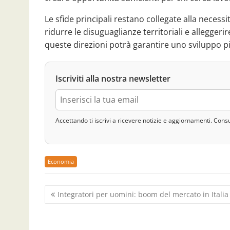
Le sfide principali restano collegate alla necess
ridurre le disuguaglianze territoriali e allegger
queste direzioni potrà garantire uno sviluppo più 
Iscriviti alla nostra newsletter
Accettando ti iscrivi a ricevere notizie e aggiornamenti. Cons
Economia
N
Integratori per uomini: boom del mercato in Italia
a
v
i