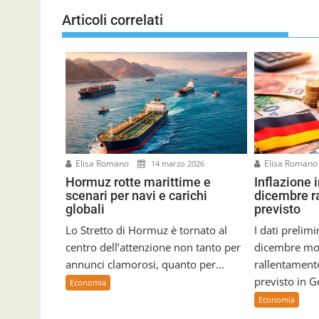
g
Articoli correlati
a
z
i
o
n
e
a
r
t
Elisa Romano
Elisa Roman
14 marzo 2026
i
Hormuz rotte marittime e
Inflazione 
c
scenari per navi e carichi
dicembre ra
o
globali
previsto
l
i
Lo Stretto di Hormuz è tornato al
I dati prelimi
centro dell’attenzione non tanto per
dicembre mo
annunci clamorosi, quanto per...
rallentament
previsto in 
Economia
Economia