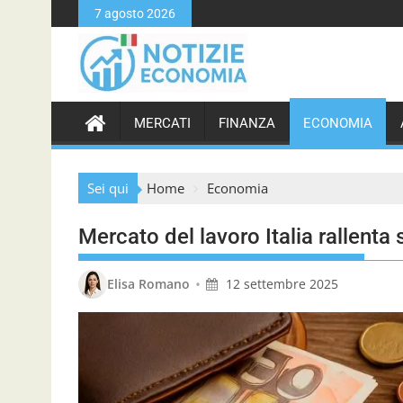
S
7 agosto 2026
k
i
p
t
o
MERCATI
FINANZA
ECONOMIA
c
o
n
Sei qui
Home
Economia
t
e
Mercato del lavoro Italia rallent
n
t
•
Elisa Romano
12 settembre 2025