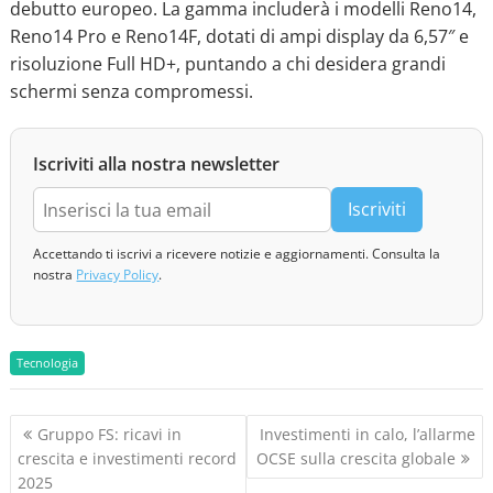
debutto europeo. La gamma includerà i modelli Reno14,
Reno14 Pro e Reno14F, dotati di ampi display da 6,57″ e
risoluzione Full HD+, puntando a chi desidera grandi
schermi senza compromessi.
Iscriviti alla nostra newsletter
Iscriviti
Accettando ti iscrivi a ricevere notizie e aggiornamenti. Consulta la
nostra
Privacy Policy
.
Tecnologia
N
Gruppo FS: ricavi in
Investimenti in calo, l’allarme
a
crescita e investimenti record
OCSE sulla crescita globale
v
2025