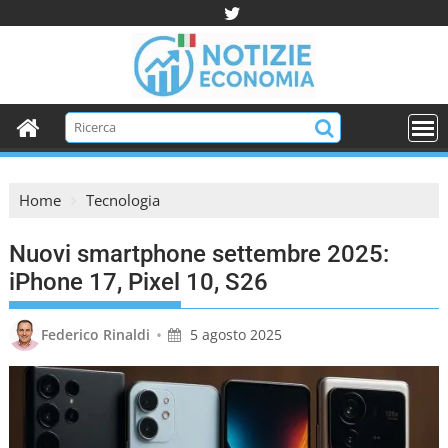
S
k
i
p
t
o
c
o
Home
Tecnologia
n
t
Nuovi smartphone settembre 2025:
e
n
iPhone 17, Pixel 10, S26
t
•
Federico Rinaldi
5 agosto 2025