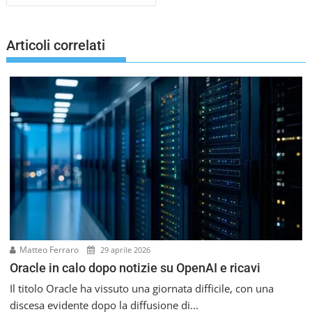
i
g
a
Articoli correlati
z
i
o
n
e
a
r
t
i
c
o
l
i
Matteo Ferraro
29 aprile 2026
Oracle in calo dopo notizie su OpenAI e ricavi
Il titolo Oracle ha vissuto una giornata difficile, con una
discesa evidente dopo la diffusione di...