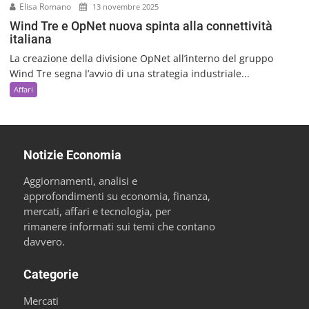
Elisa Romano
13 novembre 2025
Wind Tre e OpNet nuova spinta alla connettività
italiana
La creazione della divisione OpNet all’interno del gruppo
Wind Tre segna l’avvio di una strategia industriale...
Affari
Notizie Economia
Aggiornamenti, analisi e
approfondimenti su economia, finanza,
mercati, affari e tecnologia, per
rimanere informati sui temi che contano
davvero.
Categorie
Mercati