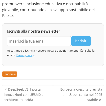
promuovere inclusione educativa e occupabilità
giovanile, contribuendo allo sviluppo sostenibile del
Paese.
Iscriviti alla nostra newsletter
Iscriviti
Accettando ti iscrivi a ricevere notizie e aggiornamenti. Consulta la
nostra
Privacy Policy
.
Economia
N
DeepSeek V3.1 porta
Eurozona crescita prevista
a
innovazioni con UE8M0 e
all’1,3 per cento nel 2025
v
architettura ibrida
stabile
i