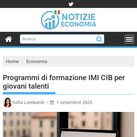
S
k
i
p
t
o
c
o
Home
Economia
n
t
Programmi di formazione IMI CIB per
e
n
giovani talenti
t
•
Sofia Lombardi
1 settembre 2025