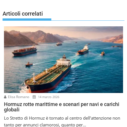
g
a
Articoli correlati
z
i
o
n
e
a
r
t
i
c
o
l
i
Elisa Romano
14 marzo 2026
Hormuz rotte marittime e scenari per navi e carichi
globali
Lo Stretto di Hormuz è tornato al centro dell’attenzione non
tanto per annunci clamorosi, quanto per...