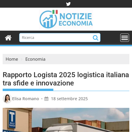
S
k
i
p
t
o
c
o
Home
Economia
n
t
Rapporto Logista 2025 logistica italiana
e
n
tra sfide e innovazione
t
•
Elisa Romano
18 settembre 2025