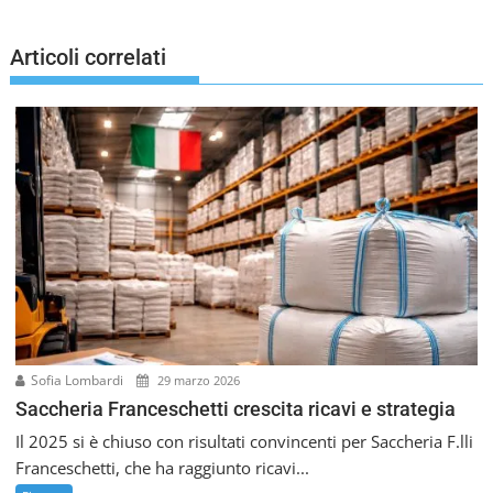
g
a
Articoli correlati
z
i
o
n
e
a
r
t
i
c
o
l
i
Sofia Lombardi
29 marzo 2026
Saccheria Franceschetti crescita ricavi e strategia
Il 2025 si è chiuso con risultati convincenti per Saccheria F.lli
Franceschetti, che ha raggiunto ricavi...