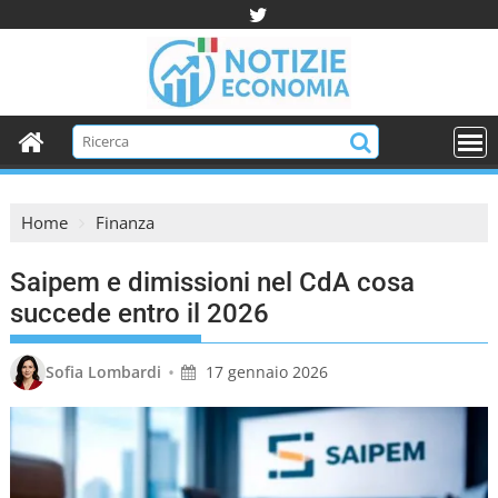
S
k
i
p
t
o
c
o
Home
Finanza
n
t
Saipem e dimissioni nel CdA cosa
e
n
succede entro il 2026
t
•
Sofia Lombardi
17 gennaio 2026