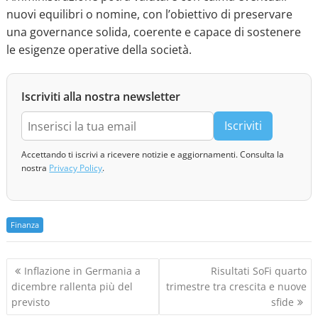
nuovi equilibri o nomine, con l’obiettivo di preservare
una governance solida, coerente e capace di sostenere
le esigenze operative della società.
Iscriviti alla nostra newsletter
Iscriviti
Accettando ti iscrivi a ricevere notizie e aggiornamenti. Consulta la
nostra
Privacy Policy
.
Finanza
N
Inflazione in Germania a
Risultati SoFi quarto
a
dicembre rallenta più del
trimestre tra crescita e nuove
v
previsto
sfide
i