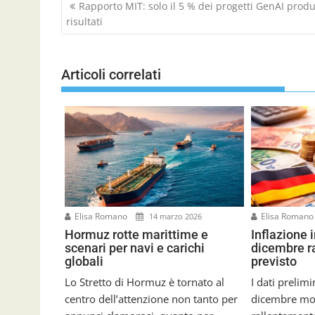
N
Rapporto MIT: solo il 5 % dei progetti GenAI prod
a
risultati
v
i
g
Articoli correlati
a
z
i
o
n
e
a
r
t
Elisa Romano
Elisa Roman
14 marzo 2026
i
Hormuz rotte marittime e
Inflazione 
c
scenari per navi e carichi
dicembre ra
o
globali
previsto
l
i
Lo Stretto di Hormuz è tornato al
I dati prelimi
centro dell’attenzione non tanto per
dicembre mo