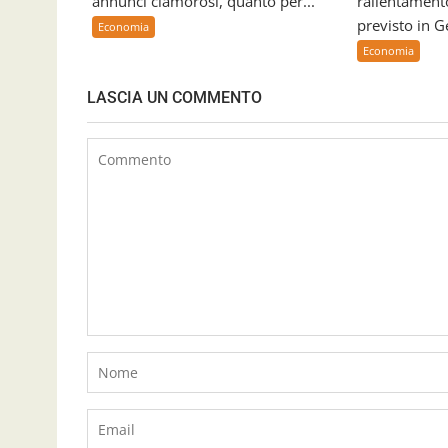
annunci clamorosi, quanto per...
rallentament
previsto in 
Economia
Economia
LASCIA UN COMMENTO