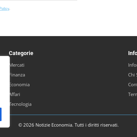
Policy
.
Categorie
Inf
Mercati
Info
Finanza
Chi
Economia
Cont
Affari
Term
Tecnologia
© 2026 Notizie Economia. Tutti i diritti riservati.