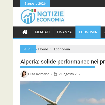
S
8 agosto 2026
k
i
p
t
o
MERCATI
FINANZA
ECONOMIA
c
o
n
Sei qui
Home
Economia
t
e
Alperia: solide performance nei p
n
t
•
Elisa Romano
21 agosto 2025