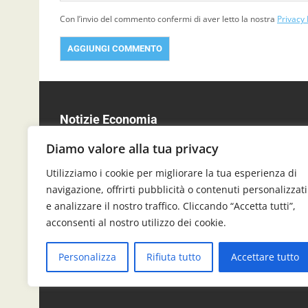
Con l’invio del commento confermi di aver letto la nostra
Privacy 
Notizie Economia
Aggiornamenti, analisi e
Diamo valore alla tua privacy
approfondimenti su economia, finanza,
Utilizziamo i cookie per migliorare la tua esperienza di
mercati, affari e tecnologia, per
navigazione, offrirti pubblicità o contenuti personalizzati
rimanere informati sui temi che contano
davvero.
e analizzare il nostro traffico. Cliccando “Accetta tutti”,
acconsenti al nostro utilizzo dei cookie.
Personalizza
Rifiuta tutto
Accettare tutto