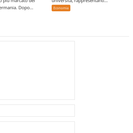
o più marcato del
università, rappresentanti...
Germania. Dopo...
Economia