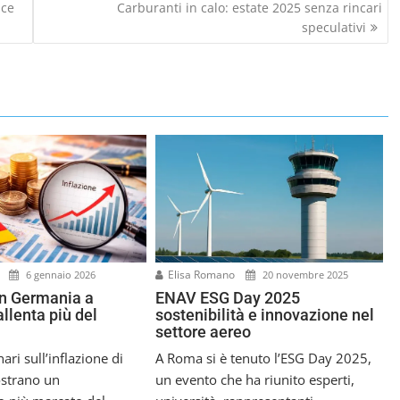
uce
Carburanti in calo: estate 2025 senza rincari
speculativi
o
Elisa Romano
6 gennaio 2026
20 novembre 2025
in Germania a
ENAV ESG Day 2025
llenta più del
sostenibilità e innovazione nel
settore aereo
nari sull’inflazione di
A Roma si è tenuto l’ESG Day 2025,
strano un
un evento che ha riunito esperti,