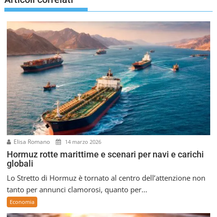
z
i
o
n
e
a
r
t
i
c
o
l
i
Elisa Romano
14 marzo 2026
Hormuz rotte marittime e scenari per navi e carichi
globali
Lo Stretto di Hormuz è tornato al centro dell’attenzione non
tanto per annunci clamorosi, quanto per...
Economia