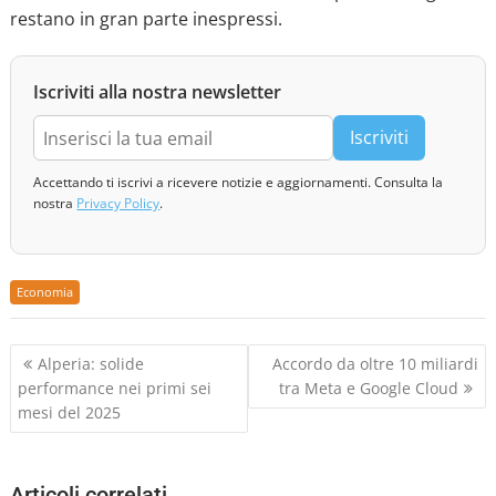
restano in gran parte inespressi.
Iscriviti alla nostra newsletter
Iscriviti
Accettando ti iscrivi a ricevere notizie e aggiornamenti. Consulta la
nostra
Privacy Policy
.
Economia
N
Alperia: solide
Accordo da oltre 10 miliardi
a
performance nei primi sei
tra Meta e Google Cloud
v
mesi del 2025
i
g
a
Articoli correlati