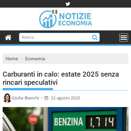
S
k
i
p
t
o
c
o
Home
Economia
n
t
Carburanti in calo: estate 2025 senza
e
n
rincari speculativi
t
•
Giulia Bianchi
22 agosto 2025