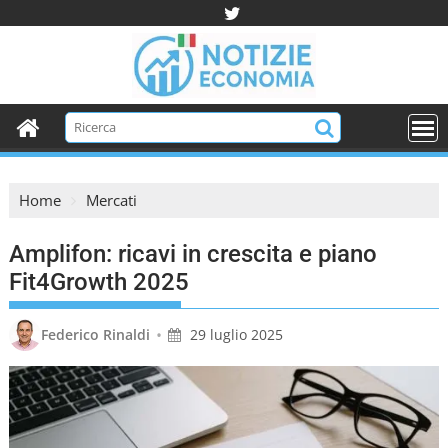
S
k
i
p
t
o
c
o
Home
Mercati
n
t
Amplifon: ricavi in crescita e piano
e
n
Fit4Growth 2025
t
•
Federico Rinaldi
29 luglio 2025