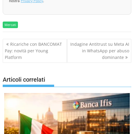
nostra
Privacy Policy
.
Mercati
N
Ricariche con BANCOMAT
Indagine Antitrust su Meta AI
a
Pay: novità per Young
in WhatsApp per abuso
v
Platform
dominante
i
g
a
Articoli correlati
z
i
o
n
e
a
r
t