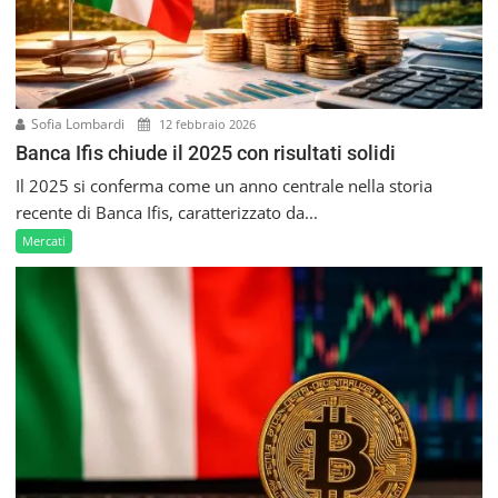
i
c
o
l
i
Sofia Lombardi
12 febbraio 2026
Banca Ifis chiude il 2025 con risultati solidi
Il 2025 si conferma come un anno centrale nella storia
recente di Banca Ifis, caratterizzato da...
Mercati