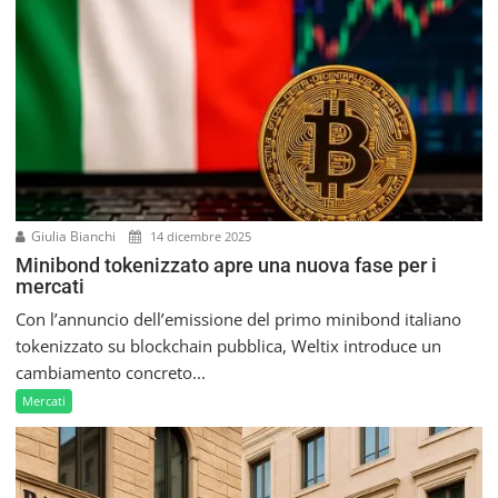
e
a
r
t
i
c
o
l
i
Giulia Bianchi
14 dicembre 2025
Minibond tokenizzato apre una nuova fase per i
mercati
Con l’annuncio dell’emissione del primo minibond italiano
tokenizzato su blockchain pubblica, Weltix introduce un
cambiamento concreto...
Mercati