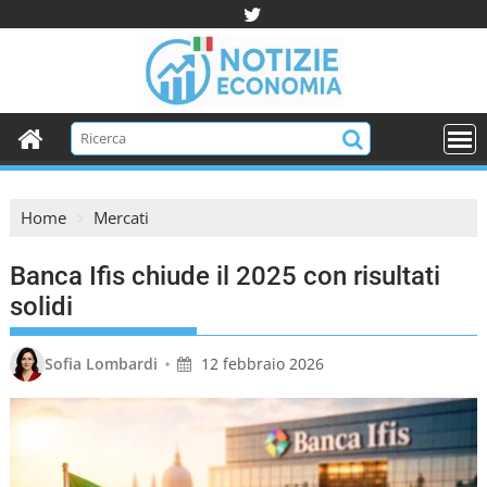
S
k
i
p
t
o
c
o
Home
Mercati
n
t
Banca Ifis chiude il 2025 con risultati
e
n
solidi
t
•
Sofia Lombardi
12 febbraio 2026