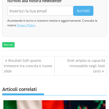
Iscriviti alla nostra newsletter
Iscriviti
Accettando ti iscrivi a ricevere notizie e aggiornamenti. Consulta la
nostra
Privacy Policy
.
Mercati
N
Risultati SoFi quarto
Enel amplia la capacità
a
trimestre tra crescita e nuove
rinnovabile negli Stati
v
sfide
Uniti
i
g
a
Articoli correlati
z
i
o
n