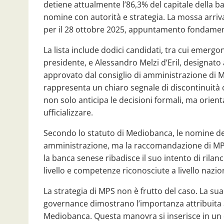
detiene attualmente l’86,3% del capitale della b
nomine con autorità e strategia. La mossa arriva
per il 28 ottobre 2025, appuntamento fondament
La lista include dodici candidati, tra cui emerg
presidente, e Alessandro Melzi d’Eril, designat
approvato dal consiglio di amministrazione di M
rappresenta un chiaro segnale di discontinuità 
non solo anticipa le decisioni formali, ma orient
ufficializzare.
Secondo lo statuto di Mediobanca, le nomine del
amministrazione, ma la raccomandazione di MPS ra
la banca senese ribadisce il suo intento di rilanc
livello e competenze riconosciute a livello nazio
La strategia di MPS non è frutto del caso. La sua
governance dimostrano l’importanza attribuita all
Mediobanca. Questa manovra si inserisce in un q