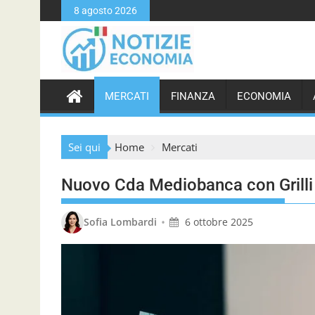
S
8 agosto 2026
k
i
p
t
o
MERCATI
FINANZA
ECONOMIA
c
o
n
Sei qui
Home
Mercati
t
e
Nuovo Cda Mediobanca con Grilli e
n
t
•
Sofia Lombardi
6 ottobre 2025