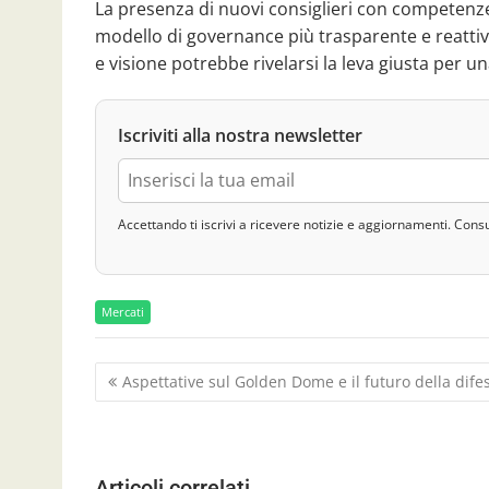
La presenza di nuovi consiglieri con competenze 
modello di governance più trasparente e reattiv
e visione potrebbe rivelarsi la leva giusta per 
Iscriviti alla nostra newsletter
Accettando ti iscrivi a ricevere notizie e aggiornamenti. Cons
Mercati
N
Aspettative sul Golden Dome e il futuro della dife
a
v
i
g
Articoli correlati