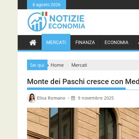
S
6 agosto 2026
k
i
p
t
o
MERCATI
FINANZA
ECONOMIA
c
o
n
Sei qui
Home
Mercati
t
e
Monte dei Paschi cresce con Medi
n
t
•
Elisa Romano
9 novembre 2025