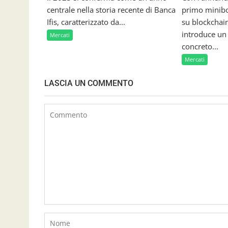
i
centrale nella storia recente di Banca
primo minibo
Ifis, caratterizzato da...
su blockchain
introduce u
Mercati
concreto...
Mercati
LASCIA UN COMMENTO