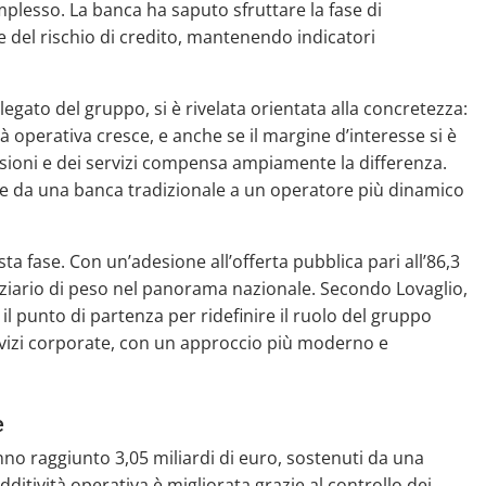
esso. La banca ha saputo sfruttare la fase di
e del rischio di credito, mantenendo indicatori
legato del gruppo, si è rivelata orientata alla concretezza:
tà operativa cresce, e anche se il margine d’interesse si è
sioni e dei servizi compensa ampiamente la differenza.
re da una banca tradizionale a un operatore più dinamico
a fase. Con un’adesione all’offerta pubblica pari all’86,3
anziario di peso nel panorama nazionale. Secondo Lovaglio,
il punto di partenza per ridefinire il ruolo del gruppo
ervizi corporate, con un approccio più moderno e
e
nno raggiunto 3,05 miliardi di euro, sostenuti da una
dditività operativa è migliorata grazie al controllo dei