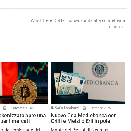
Wind Tre e OpNet nuova spinta alla connettività
italiana
i
Sofia Lombardi
14 dicembre 2025
6 ottobre 2025
okenizzato apre una
Nuovo Cda Mediobanca con
per i mercati
Grilli e Melzi d’Eril in pole
o dell’emissione del
Monte dei Paschi di Siena ha