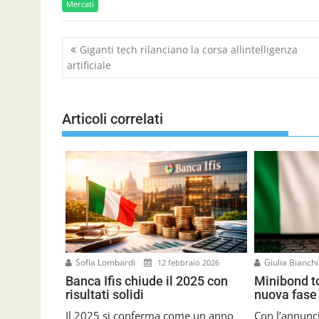
Mercati
N
Giganti tech rilanciano la corsa allintelligenza
a
artificiale
v
i
g
Articoli correlati
a
z
i
o
n
e
a
r
t
Sofia Lombardi
Giulia Bianch
12 febbraio 2026
i
Banca Ifis chiude il 2025 con
Minibond t
c
risultati solidi
nuova fase 
o
l
Il 2025 si conferma come un anno
Con l’annunci