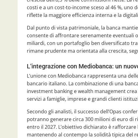
costi e a un cost-to-income sceso al 46 %, uno de
riflette la maggiore efficienza interna e la digital
Dal punto di vista patrimoniale, la banca mantien
consente di affrontare serenamente eventuali oscil
miliardi, con un portafoglio ben diversificato tra
rimane prudente ma orientata alla crescita, segn
L’integrazione con Mediobanca: un nuovo
L’unione con Mediobanca rappresenta una delle op
bancario italiano. La combinazione di una banca
investment banking e wealth management crea un
servizi a famiglie, imprese e grandi clienti istituz
Secondo gli analisti, il successo dell’Opas confer
potranno generare circa 300 milioni di euro di r
entro il 2027. L’obiettivo dichiarato è rafforza
mantenendo al contempo la solidità tipica del re