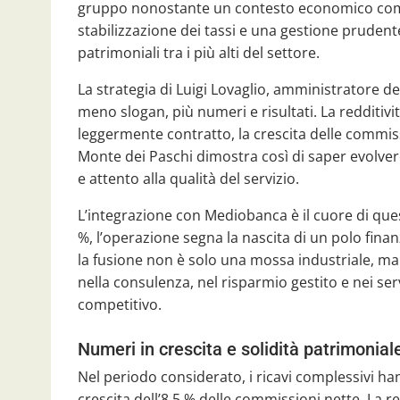
gruppo nonostante un contesto economico compl
stabilizzazione dei tassi e una gestione prudent
patrimoniali tra i più alti del settore.
La strategia di Luigi Lovaglio, amministratore de
meno slogan, più numeri e risultati. La redditivi
leggermente contratto, la crescita delle commis
Monte dei Paschi dimostra così di saper evolve
e attento alla qualità del servizio.
L’integrazione con Mediobanca è il cuore di quest
%, l’operazione segna la nascita di un polo fin
la fusione non è solo una mossa industriale, ma 
nella consulenza, nel risparmio gestito e nei s
competitivo.
Numeri in crescita e solidità patrimonial
Nel periodo considerato, i ricavi complessivi ha
crescita dell’8,5 % delle commissioni nette. La re