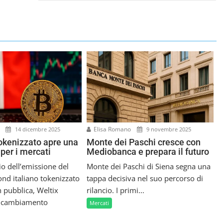
i
Elisa Romano
14 dicembre 2025
9 novembre 2025
okenizzato apre una
Monte dei Paschi cresce con
per i mercati
Mediobanca e prepara il futuro
o dell’emissione del
Monte dei Paschi di Siena segna una
nd italiano tokenizzato
tappa decisiva nel suo percorso di
 pubblica, Weltix
rilancio. I primi...
n cambiamento
Mercati