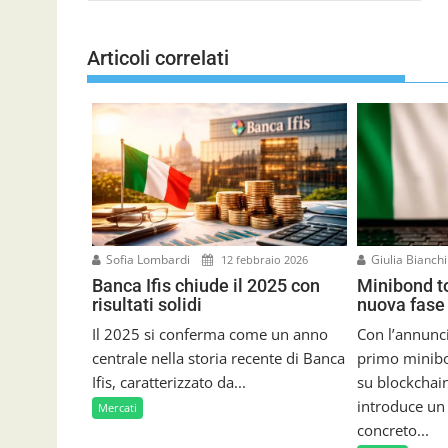
a
v
i
Articoli correlati
g
a
z
i
o
n
e
a
r
Sofia Lombardi
Giulia Bianch
12 febbraio 2026
t
Banca Ifis chiude il 2025 con
Minibond t
i
risultati solidi
nuova fase 
c
o
Il 2025 si conferma come un anno
Con l’annunci
l
centrale nella storia recente di Banca
primo minibo
i
Ifis, caratterizzato da...
su blockchain
introduce u
Mercati
concreto...