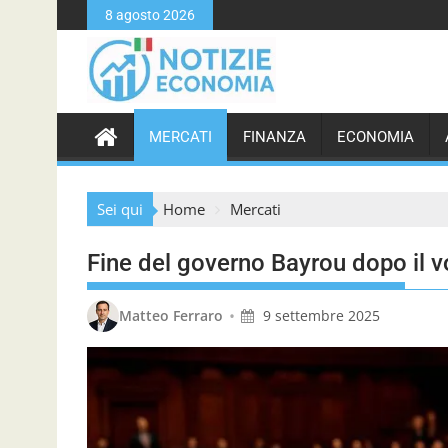
S
8 agosto 2026
k
i
p
t
o
MERCATI
FINANZA
ECONOMIA
c
o
n
Sei qui
Home
Mercati
t
e
Fine del governo Bayrou dopo il v
n
t
•
Matteo Ferraro
9 settembre 2025