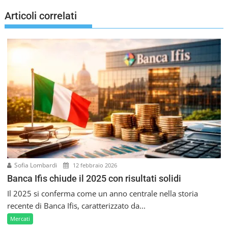
a
Articoli correlati
z
i
o
n
e
a
r
t
i
c
o
l
i
Sofia Lombardi
12 febbraio 2026
Banca Ifis chiude il 2025 con risultati solidi
Il 2025 si conferma come un anno centrale nella storia
recente di Banca Ifis, caratterizzato da...
Mercati