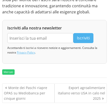
tradizione e innovazione, garantendo continuità ma
anche capacità di adattarsi alle esigenze globali.
Iscriviti alla nostra newsletter
Iscriviti
Accettando ti iscrivi a ricevere notizie e aggiornamenti. Consulta la
nostra
Privacy Policy
.
Mercati
N
Monte dei Paschi riapre
Export agroalimentare
a
OPAS su Mediobanca per
italiano verso USA in calo nel
v
cinque giorni
2025
i
g