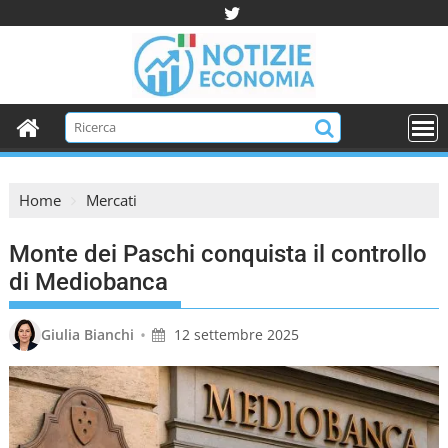
S
k
i
p
t
o
c
o
Home
Mercati
n
t
Monte dei Paschi conquista il controllo
e
n
di Mediobanca
t
•
Giulia Bianchi
12 settembre 2025