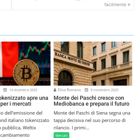
facilmente
i
Elisa Romano
14 dicembre 2025
9 novembre 2025
okenizzato apre una
Monte dei Paschi cresce con
per i mercati
Mediobanca e prepara il futuro
o dell’emissione del
Monte dei Paschi di Siena segna una
nd italiano tokenizzato
tappa decisiva nel suo percorso di
 pubblica, Weltix
rilancio. I primi...
n cambiamento
Mercati