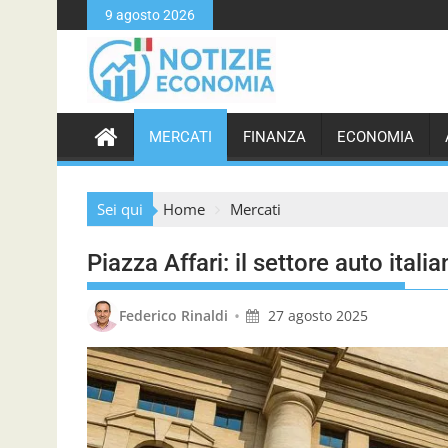
S
9 agosto 2026
k
i
p
t
o
MERCATI
FINANZA
ECONOMIA
c
o
n
Sei qui
Home
Mercati
t
e
Piazza Affari: il settore auto italia
n
t
•
Federico Rinaldi
27 agosto 2025