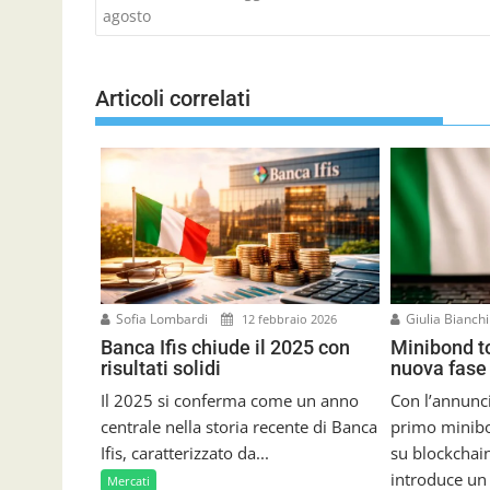
a
agosto
v
i
g
Articoli correlati
a
z
i
o
n
e
a
r
t
Sofia Lombardi
Giulia Bianch
12 febbraio 2026
i
Banca Ifis chiude il 2025 con
Minibond t
c
risultati solidi
nuova fase 
o
l
Il 2025 si conferma come un anno
Con l’annunci
i
centrale nella storia recente di Banca
primo minibo
Ifis, caratterizzato da...
su blockchain
introduce u
Mercati