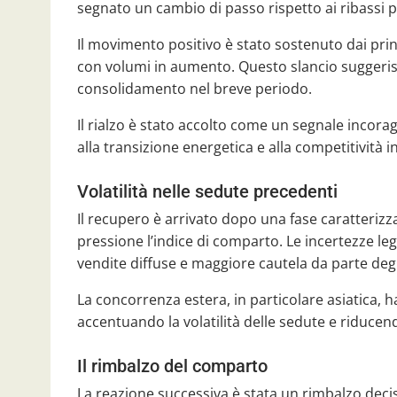
segnato un cambio di passo rispetto ai ribassi 
Il movimento positivo è stato sostenuto dai prin
con volumi in aumento. Questo slancio suggerisce
consolidamento nel breve periodo.
Il rialzo è stato accolto come un segnale incora
alla transizione energetica e alla competitività i
Volatilità nelle sedute precedenti
Il recupero è arrivato dopo una fase caratterizz
pressione l’indice di comparto. Le incertezze le
vendite diffuse e maggiore cautela da parte degl
La concorrenza estera, in particolare asiatica, 
accentuando la volatilità delle sedute e riducendo
Il rimbalzo del comparto
La reazione successiva è stata un rimbalzo deci